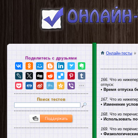
Онлайн-тесты
Поделитесь с друзьями
166.
Что из нижепер
отпуск:
•
Время отпуска б
Поиск тестов
167.
Что из нижепер
•
Изменение услов
168.
Что из перечис
•
Использовать по
169.
Что из перечи
•
Физиологические