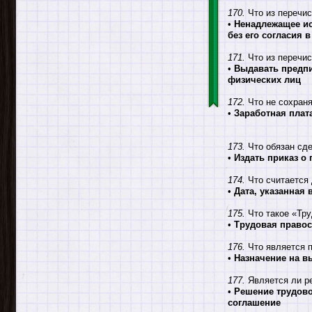
170.
Что из перечис
•
Ненадлежащее ис
без его согласия 
171.
Что из перечис
•
Выдавать предпи
физических лиц
172.
Что не сохраня
•
Заработная плат
173.
Что обязан сде
•
Издать приказ о 
174.
Что считается 
•
Дата, указанная
175.
Что такое «Тру
•
Трудовая правос
176.
Что является п
•
Назначение на 
177.
Является ли р
•
Решение трудово
соглашение