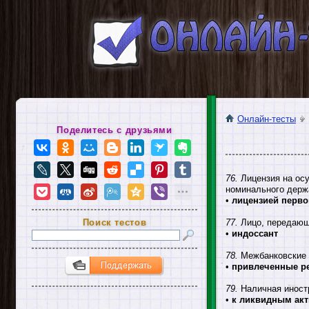
Онлайн-тесты
Поделитесь с друзьями
76.
Лицензия на осу
номинального держа
•
лицензией перво
Поиск тестов
77.
Лицо, передающ
•
индоссант
78.
Межбанковские к
•
привлеченные р
79.
Наличная иностр
•
к ликвидным ак