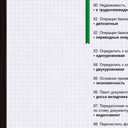
80.
Недвижимость, к
•
к трудноликвид
81.
Операции банко
•
депозитные
82.
Операции банков
•
переводные опе
83.
Определить к ка
•
одноуровневая
84.
Определить к ка
•
двухуровневая
85.
Основное преим
•
экономичность
86.
Пакет документ
•
досье вкладчика
87.
Передаточная на
по этому документу
•
индоссамент
88.
Перечислить фак