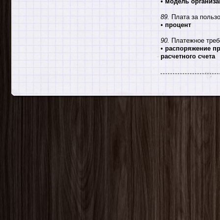
•
модель организа
89.
Плата за пользо
•
процент
90.
Платежное треб
•
распоряжение пр
расчетного счета