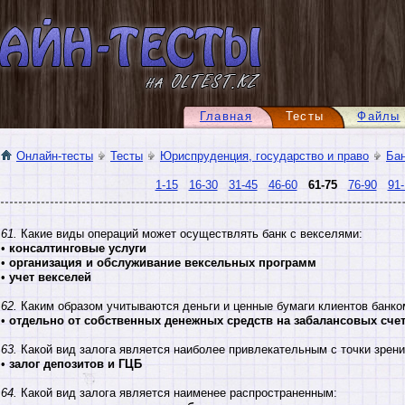
Главная
Тесты
Файлы
Онлайн-тесты
Тесты
Юриспруденция, государство и право
Бан
1-15
16-30
31-45
46-60
61-75
76-90
91-
61.
Какие виды операций может осуществлять банк с векселями:
•
консалтинговые услуги
•
организация и обслуживание вексельных программ
•
учет векселей
62.
Каким образом учитываются деньги и ценные бумаги клиентов банко
•
отдельно от собственных денежных средств на забалансовых сче
63.
Какой вид залога является наиболее привлекательным с точки зрени
•
залог депозитов и ГЦБ
64.
Какой вид залога является наименее распространенным: