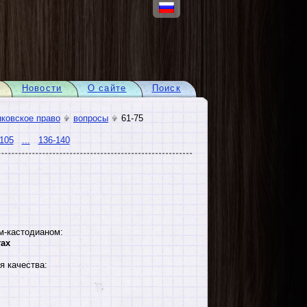
Новости
О сайте
Поиск
ковское право
вопросы
61-75
105
...
136-140
м-кастодианом:
тах
я качества: