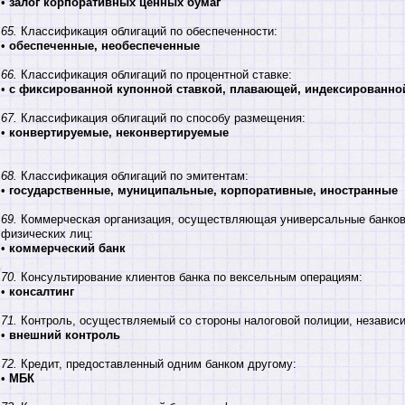
•
залог корпоративных ценных бумаг
65.
Классификация облигаций по обеспеченности:
•
обеспеченные, необеспеченные
66.
Классификация облигаций по процентной ставке:
•
с фиксированной купонной ставкой, плавающей, индексированно
67.
Классификация облигаций по способу размещения:
•
конвертируемые, неконвертируемые
68.
Классификация облигаций по эмитентам:
•
государственные, муниципальные, корпоративные, иностранные
69.
Коммерческая организация, осуществляющая универсальные банков
физических лиц:
•
коммерческий банк
70.
Консультирование клиентов банка по вексельным операциям:
•
консалтинг
71.
Контроль, осуществляемый со стороны налоговой полиции, независ
•
внешний контроль
72.
Кредит, предоставленный одним банком другому:
•
МБК