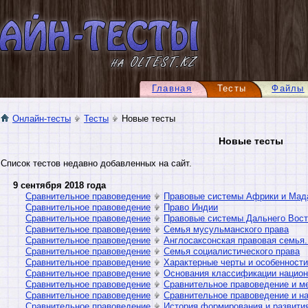
Главная
Тесты
Файлы
Онлайн-тесты
Тесты
Новые тесты
Новые тесты
Список тестов недавно добавленных на сайт.
9 сентября 2018 года
Сравнительное правоведение
Правовые системы Африки и Мад
Сравнительное правоведение
Право Индии
Сравнительное правоведение
Правовые системы Дальнего Вост
Сравнительное правоведение
Семья мусульманского права
Сравнительное правоведение
Англосаксонская правовая семья.
Сравнительное правоведение
Семья социалистического права
Сравнительное правоведение
Характерные черты и особенности
Сравнительное правоведение
Основания классификации национ
Сравнительное правоведение
Сравнительное правоведение и м
Сравнительное правоведение
Сравнительное правоведение и н
Сравнительное правоведение
История формирования и развити