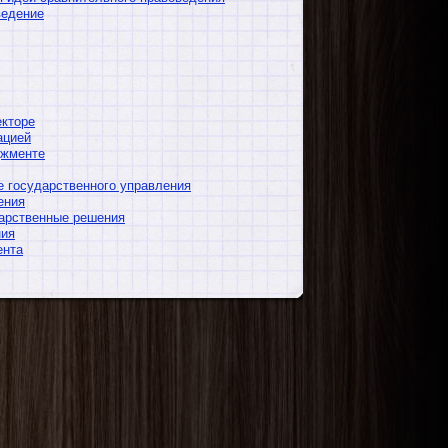
ведение
екторе
ацией
джменте
е государственного управления
ения
дарственные решения
ния
ента