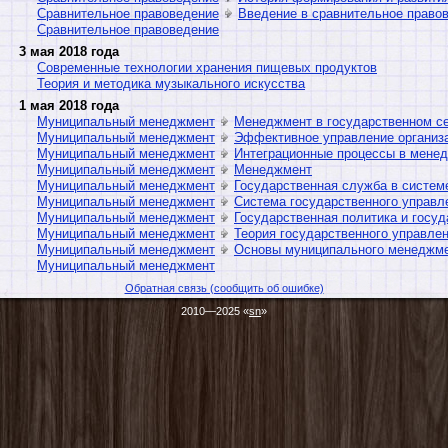
Сравнительное правоведение
Введение в сравнительное право
Сравнительное правоведение
3 мая 2018 года
Современные технологии хранения пищевых продуктов
Теория и методика музыкального искусства
1 мая 2018 года
Муниципальный менеджмент
Менеджмент в государственном с
Муниципальный менеджмент
Эффективное управление организ
Муниципальный менеджмент
Интеграционные процессы в мене
Муниципальный менеджмент
Менеджмент
Муниципальный менеджмент
Государственная служба в систем
Муниципальный менеджмент
Система государственного управл
Муниципальный менеджмент
Государственная политика и госу
Муниципальный менеджмент
Теория государственного управле
Муниципальный менеджмент
Основы муниципального менеджм
Муниципальный менеджмент
Обратная связь (сообщить об ошибке)
2010—2025 «
sn
»