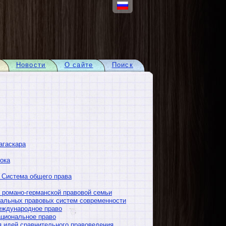
Новости
О сайте
Поиск
агаскара
ока
 Система общего права
 романо-германской правовой семьи
альных правовых систем современности
еждународное право
ациональное право
я идей сравнительного правоведения