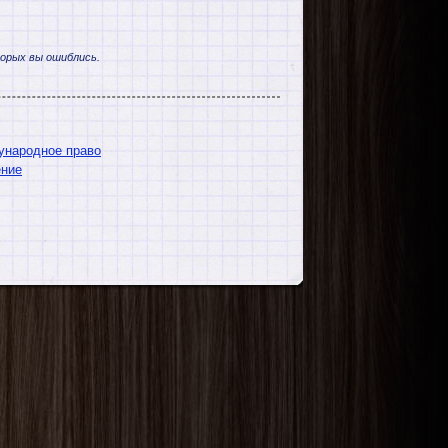
торых вы ошиблись.
ународное право
ение