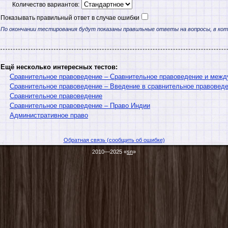
Количество вариантов:
Показывать правильный ответ в случае ошибки
По окончании тестирования будут показаны правильные ответы на вопросы, в ко
Ещё несколько интересных тестов:
Сравнительное правоведение – Сравнительное правоведение и межд
Сравнительное правоведение – Введение в сравнительное правовед
Сравнительное правоведение
Сравнительное правоведение – Право Индии
Административное право
Обратная связь (сообщить об ошибке)
2010—2025 «
sn
»