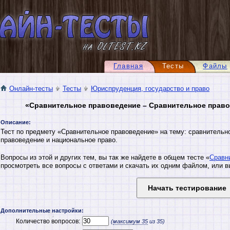
Главная
Тесты
Файлы
Онлайн-тесты
Тесты
Юриспруденция, государство и право
«Сравнительное правоведение – Сравнительное право
Описание:
Тест по предмету «Сравнительное правоведение» на тему: сравнительн
правоведение и национальное право.
Вопросы из этой и других тем, вы так же найдете в общем тесте «
Сравн
просмотреть все вопросы с ответами и скачать их одним файлом, или в
Дополнительные настройки:
Количество вопросов:
(
максимум
35
из 35)