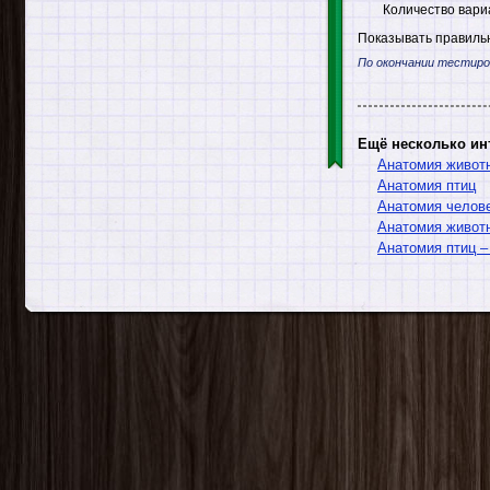
Количество вари
Показывать правильн
По окончании тестиро
Ещё несколько ин
Анатомия живот
Анатомия птиц
Анатомия челове
Анатомия живот
Анатомия птиц –